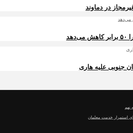
رمجاز در دماوند
هد
 نهم