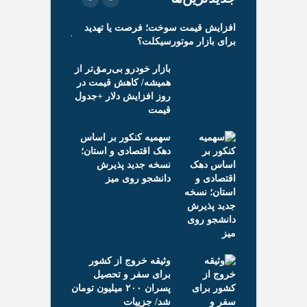
اب رشته؛ جزئیات
افزایش قیمت سوخت؛ فرصت یا تهدید
فرصت دوباره برای
پایه نهم
برای بازار موتورسیکلت؟
آزمون تعیین رشته 
کلاس‌های جبرانی
بازار خودرو بی‌رمق‌تر از
جز
وزان اعلام شد
همیشه/ کاهش قیمت در
دا
روز افزایش دلار +جدول
قیمت
سهمیه کنکور بر اساس
جد
استخدام ۱۸۰ هزار نیروی
دهک اقتصادی و استان؛
پر
 آموزش‌ و
نسخه جدید پذیرش
بر
/ تعیین مشوق
دانشجو روی میز
مع
ستمرار خدمت
تم
در
مد
اع
وثیقه خروج از کشور
برای سفر و تحصیل
نح
هلت ثبت
پسران ۲۰۰ میلیون تومان
بر
ست سرویس
شد/ جزییات
م