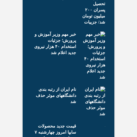
تاریخ نهایی
د
ثب
تع
خبر مهم وزیر آموزش و
خر
عالیت مدارس
پرورش؛ جزئیات
چر
ل تحصیلی آینده
استخدام ۴۰ هزار نیروی
شد
جدید اعلام شد
اع
مق
تض
 یک آزمون به
بچ
تاد
نام ایران از رتبه بندی
حب
دانشگاههای موثر حذف
«خ
شد
می
 خوابگاه از
سکان دانشجویان
هز
قیمت جدید محصولات
جز
سایپا امروز چهارشنبه ۷